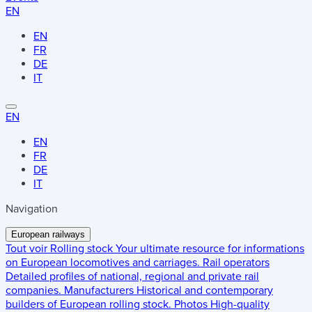
EN
EN
FR
DE
IT
EN
EN
FR
DE
IT
Navigation
European railways
Tout voir
Rolling stock
Your ultimate resource for informations
on European locomotives and carriages.
Rail operators
Detailed profiles of national, regional and private rail
companies.
Manufacturers
Historical and contemporary
builders of European rolling stock.
Photos
High-quality